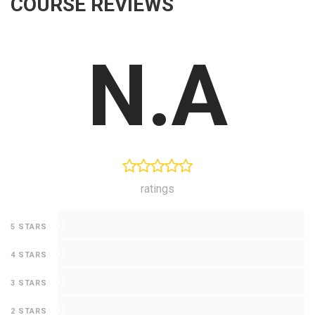
COURSE REVIEWS
N.A
ratings
0
5 STARS
0
4 STARS
0
3 STARS
0
2 STARS