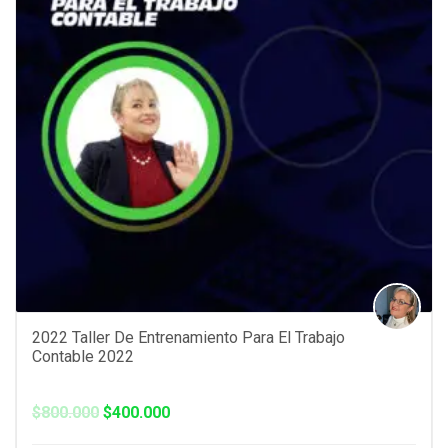
2022 Taller De Entrenamiento Para El Trabajo
Contable 2022
El
El
$
800.000
$
400.000
precio
precio