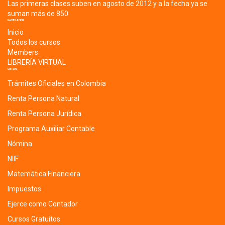
Las primeras clases suben en agosto de 2012 y a la fecha ya se
suman más de 850.
NAVEGACIÓN
Inicio
Todos los cursos
Members
LIBRERÍA VIRTUAL
CURSOS
Trámites Oficiales en Colombia
Renta Persona Natural
Renta Persona Jurídica
Programa Auxiliar Contable
Nómina
NIIF
Matemática Financiera
Impuestos
Ejerce como Contador
Cursos Gratuitos